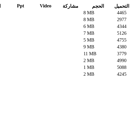
Ppt
Video
التحميل
الحجم
مشاركة
ا
8 MB
4465
8 MB
2977
6 MB
4344
7 MB
5126
5 MB
4755
9 MB
4380
11 MB
3779
2 MB
4990
1 MB
5088
2 MB
4245