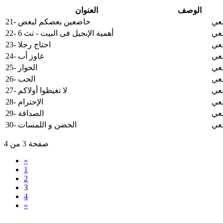
الوصف
العنوان
معي
21- خاضعين بعضكم لبعض
معي
22- أهمية الإنجيل فى البيت - تث 6
معي
23- احتاج رجلا
معي
24- عاوز أب
معي
25- الحوار
معي
26- الحب
معي
27- لا تغيظوا أولاكم
معي
28- الإحترام
معي
29- الصداقة
معي
30- الحضن و اللمسات
صفحة 3 من 4
«
1
2
3
4
»