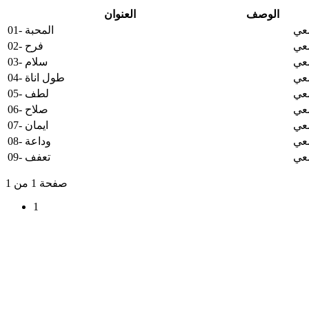
الوصف
العنوان
معي
01- المحبة
معي
02- فرح
معي
03- سلام
معي
04- طول اناة
معي
05- لطف
معي
06- صلاح
معي
07- ايمان
معي
08- وداعة
معي
09- تعفف
صفحة 1 من 1
1