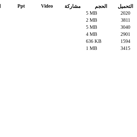
Ppt
Video
التحميل
الحجم
مشاركة
ا
5 MB
2020
2 MB
3811
5 MB
3040
4 MB
2901
636 KB
1594
1 MB
3415