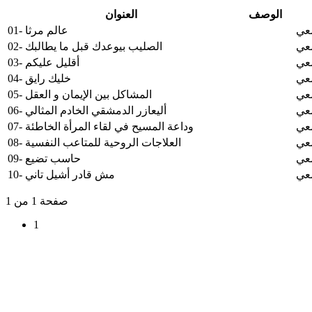
الوصف
العنوان
معي
01- عالم مرثا
معي
02- الصليب بيوعدك قبل ما يطالبك
معي
03- أقليل عليكم
معي
04- خليك رايق
معي
05- المشاكل بين الإيمان و العقل
معي
06- أليعازر الدمشقي الخادم المثالي
معي
07- وداعة المسيح في لقاء المرأة الخاطئة
معي
08- العلاجات الروحية للمتاعب النفسية
معي
09- حاسب تضيع
معي
10- مش قادر أشيل تاني
صفحة 1 من 1
1