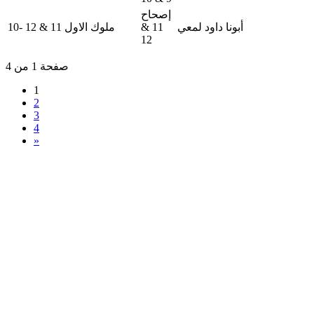
إصحاح
أبونا داود لمعي
11 &
10- ملوك الاول 11 & 12
12
صفحة 1 من 4
1
2
3
4
»