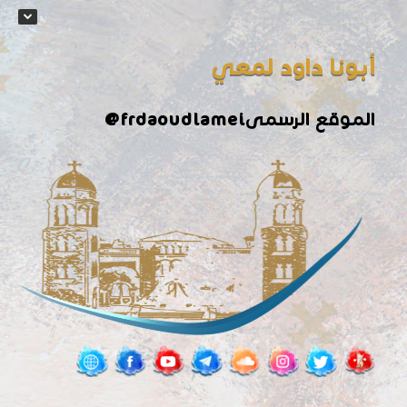
أبونا داود لمعي
الموقع الرسمى
@frdaoudlamei