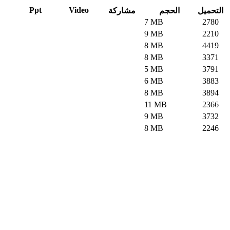
Ppt
Video
التحميل
الحجم
مشاركة
7 MB
2780
9 MB
2210
8 MB
4419
8 MB
3371
5 MB
3791
6 MB
3883
8 MB
3894
11 MB
2366
9 MB
3732
8 MB
2246