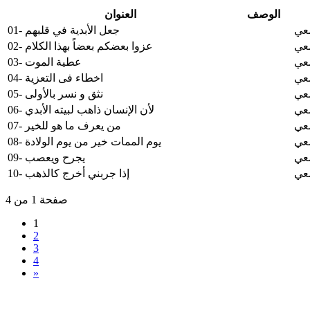
الوصف
العنوان
معي
01- جعل الأبدية في قلبهم
معي
02- عزوا بعضكم بعضاً بهذا الكلام
معي
03- عطية الموت
معي
04- اخطاء فى التعزية
معي
05- نثق و نسر بالأولى
معي
06- لأن الإنسان ذاهب لبيته الأبدي
معي
07- من يعرف ما هو للخير
معي
08- يوم الممات خير من يوم الولادة
معي
09- يجرح ويعصب
معي
10- إذا جربني أخرج كالذهب
صفحة 1 من 4
1
2
3
4
»