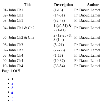
Title
Description
Author
01- John Ch1
(1-13)
Fr. Daoud Lamei
02- John Ch1
(14-31)
Fr. Daoud Lamei
03- John Ch1
(32-48)
Fr. Daoud Lamei
1 (49-51) &
04- John Ch1 & Ch2
Fr. Daoud Lamei
2 (1-11)
2 (12-25) &
05- John Ch2 & Ch3
Fr. Daoud Lamei
3 (1-4)
06- John Ch3
(5 -21)
Fr. Daoud Lamei
07- John Ch3
(22-36)
Fr. Daoud Lamei
08- John Ch4
(1-18)
Fr. Daoud Lamei
09- John Ch4
(19-37)
Fr. Daoud Lamei
10- John Ch4
(38-54)
Fr. Daoud Lamei
Page 1 Of 5
1
2
3
4
5
»