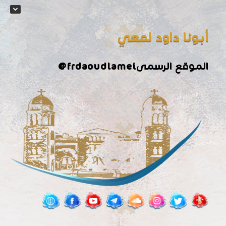
أبونا داود لمعي
الموقع الرسمى
@frdaoudlamei