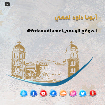
أبونا داود لمعي
@frdaoudlamei
الموقع الرسمى