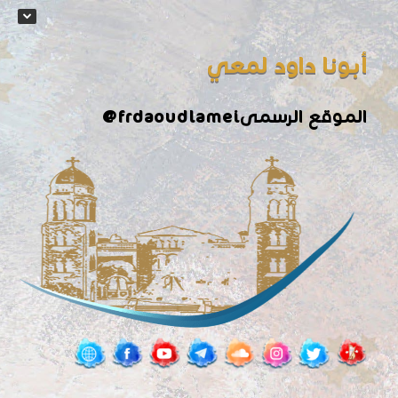
أبونا داود لمعي
الموقع الرسمى
@frdaoudlamei