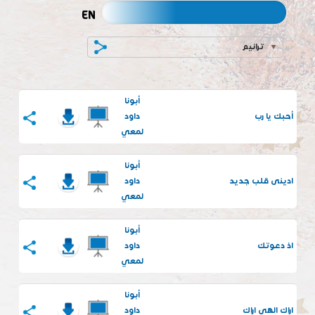
EN
ترانيم
أبونا
أحبك يا رب
داود
لمعي
أبونا
ادينى قلب جديد
داود
لمعي
أبونا
اذ دعوتك
داود
لمعي
أبونا
اراك الهى اراك
داود