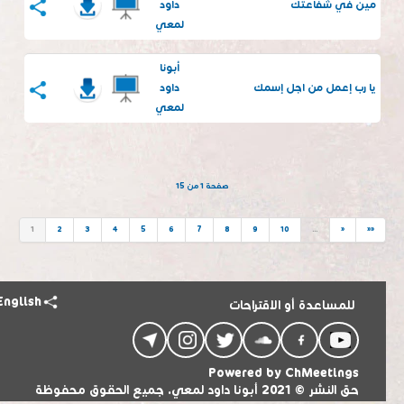
مين في شفاعتك
داود
لمعي
أبونا
يا رب إعمل من اجل إسمك
داود
لمعي
صفحة 1 من 15
1
2
3
4
5
6
7
8
9
10
…
»
»»
English
للمساعدة أو الاقتراحات
Powered by
ChMeetings
حق النشر © 2021 أبونا داود لمعي. جميع الحقوق محفوظة